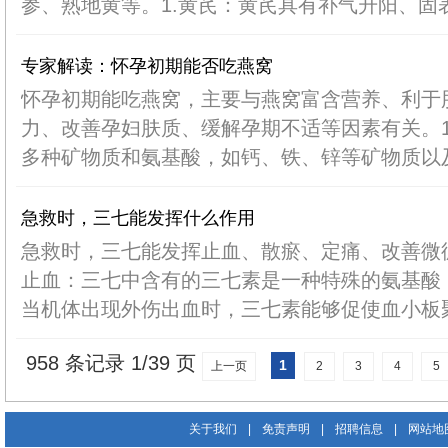
参、熟地黄等。1.黄芪：黄芪具有补气升阳、固表止
专家解读：怀孕初期能否吃燕窝
怀孕初期能吃燕窝，主要与燕窝富含营养、利于
力、改善孕妇肤质、缓解孕期不适等因素有关。1
多种矿物质和氨基酸，如钙、铁、锌等矿物质以及表
急救时，三七能发挥什么作用
急救时，三七能发挥止血、散瘀、定痛、改善微循
止血：三七中含有的三七素是一种特殊的氨基酸
当机体出现外伤出血时，三七素能够促使血小板聚集
958 条记录 1/39 页
1
上一页
2
3
4
5
关于我们
|
免责声明
|
招聘信息
|
网站地