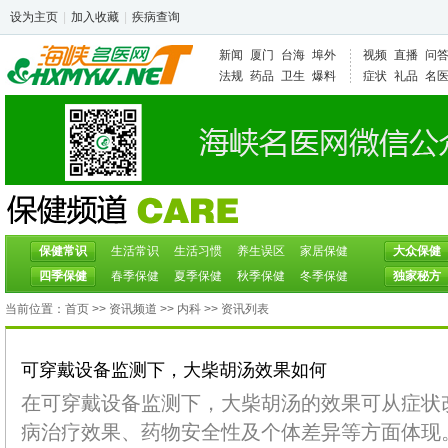
设为主页
|
加入收藏
|
疾病查询
新闻
厦门
台海
埠外
视频
直播
问
法规
药品
卫生
爆料
症状
礼品
名
保健常识
生活常识
生活习惯
养生误区
家居保健
大众保健
四季保健
春季保健
夏季保健
秋季保健
冬季保健
独家秘方
当前位置：
首页
>>
资讯频道
>> 内科 >> 资讯列表
可穿戴设备监测下，大柴胡汤效果如何
在可穿戴设备监测下，大柴胡汤的效果可从症状
病治疗效果、药物安全性及个体差异等方面体现