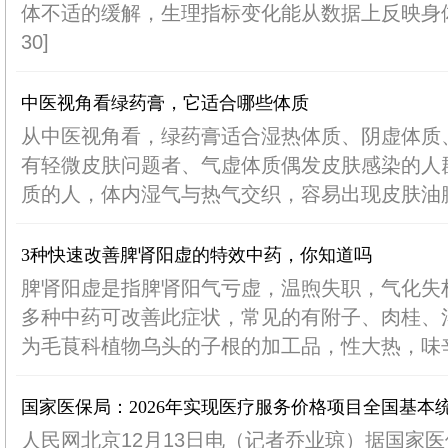
体不适的缓解，生理指标变化能从数据上反映身体机
30]
中医视角看绿药膏，它适合哪些体质
从中医视角看，绿药膏适合湿热体质、阴虚体质
有轻微皮肤问题者、气虚体质偶发皮肤感染的人群
质的人，体内湿气与热气交织，容易出现皮肤油腻、
3种快速改善脾肾阳虚的特效中药，你知道吗
脾肾阳虚是指脾肾阳气亏虚，温煦失职，气化失
多种中药可改善此症状，常见的有附子、肉桂、淫
为毛茛科植物乌头的子根的加工品，性大热，味辛、
国家医保局：2026年实现医疗服务价格项目全国基本
人民网北京12月13日电（记者乔业琼）据国家