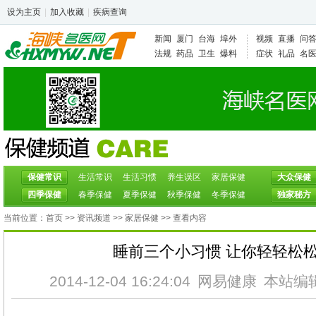
设为主页
|
加入收藏
|
疾病查询
新闻
厦门
台海
埠外
视频
直播
问
法规
药品
卫生
爆料
症状
礼品
名
保健常识
生活常识
生活习惯
养生误区
家居保健
大众保健
四季保健
春季保健
夏季保健
秋季保健
冬季保健
独家秘方
当前位置：
首页
>>
资讯频道
>>
家居保健
>> 查看内容
睡前三个小习惯 让你轻轻松
2014-12-04 16:24:04
网易健康
本站编