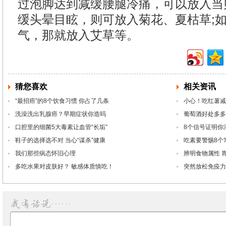
过泡脚达到减缓腰腿冷痛，可以放入当
缓头晕目眩，则可放入菊花、夏枯草;
气，那就放入艾草等。
猜您喜欢
相关资讯
“最招癌”的8个饮食习惯 你占了几条
小心！吃红薯减
洗澡洗出乳腺癌？早期症状你造吗
葡萄酒好处多多
口腔里的细菌5大毒素让血管“长垢”
8个信号证明你
鞋子的选择选不对 当心“谋杀”健康
吃素要警惕8个
我们那些病态怀旧心理
辨明食物属性 
多吃水果对皮肤好？ 敏感体质慎吃！
突然放松免疫力