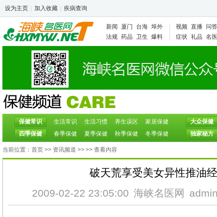
设为主页
|
加入收藏
|
疾病查询
新闻
厦门
台海
埠外
视频
直播
问
法规
药品
卫生
爆料
症状
礼品
名
保健常识
生活常识
生活习惯
养生误区
家居保健
大众保健
四季保健
春季保健
夏季保健
秋季保健
冬季保健
独家秘方
当前位置：
首页
>>
资讯频道
>>
>> 查看内容
破天荒享受美女异性推油
2009-02-22 23:05:00
海峡名医网
admi