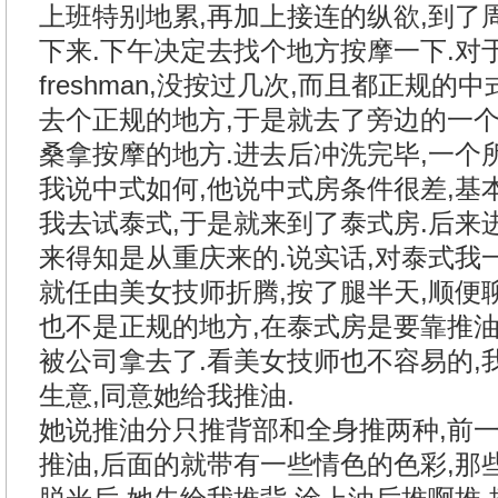
上班特别地累,再加上接连的纵欲,到了
下来.下午决定去找个地方按摩一下.对
freshman,没按过几次,而且都正规的
去个正规的地方,于是就去了旁边的一
桑拿按摩的地方.进去后冲洗完毕,一个
我说中式如何,他说中式房条件很差,基
我去试泰式,于是就来到了泰式房.后来
来得知是从重庆来的.说实话,对泰式我
就任由美女技师折腾,按了腿半天,顺便
也不是正规的地方,在泰式房是要靠推油
被公司拿去了.看美女技师也不容易的,
生意,同意她给我推油.
她说推油分只推背部和全身推两种,前
推油,后面的就带有一些情色的色彩,那