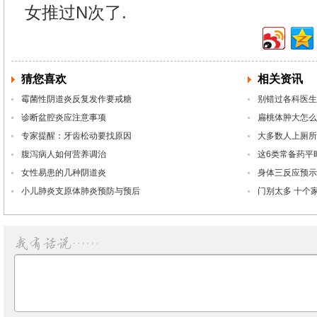
女推过N次了.
猜您喜欢
相关资讯
霉菌性阴道炎反复发作要戒糖
别错过各科医生
诊断盆腔炎应注意事项
扁桃体肿大怎么
专家提醒：牙齿松动要找原因
大多数人上厕所
腹泻病人如何营养调治
这6类常备药平
女性易患的几种阴道炎
身体三反应预示
小儿肺炎支原体肺炎预防与预后
门别太多 十个