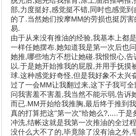
脱光后,她先给我推背,涂上油后推啊推,
部,力度挺好,感觉挺不错,同时也感觉
的了.当然她们按摩MM的劳损也挺厉害
易.
由于从来没有推油的经验,我基本上都
一样任她摆布.她知道我是第一次后也
她推,哪些地方不想让她碰.我恨恨心,告
以.于是她开始推我的屁股,并用手抚摸
球.这种感觉好奇怪,但是我好象不太兴奋
过了一会MM让我翻过来,这下子我可全
问我害羞不害羞,我当然不能示弱,告诉
而已.MM开始给我推胸,最后终于推到
真的打算把这"第一次"给她么?,....于
冲洗,结帐这就是我第一次推油的全过程
没什么大不了的,毕竟除了没有油之外,