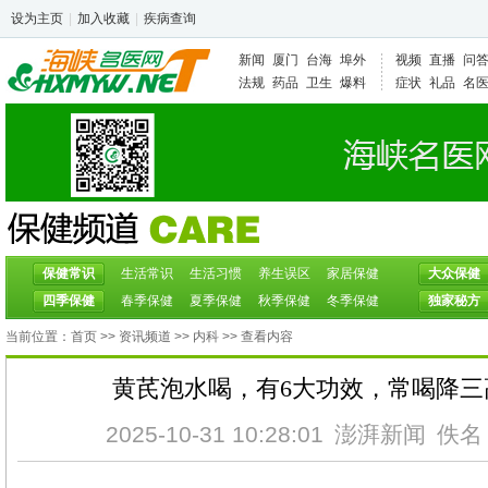
设为主页
|
加入收藏
|
疾病查询
新闻
厦门
台海
埠外
视频
直播
问
法规
药品
卫生
爆料
症状
礼品
名
保健常识
生活常识
生活习惯
养生误区
家居保健
大众保健
四季保健
春季保健
夏季保健
秋季保健
冬季保健
独家秘方
当前位置：
首页
>>
资讯频道
>>
内科
>> 查看内容
黄芪泡水喝，有6大功效，常喝降三
2025-10-31 10:28:01
澎湃新闻
佚名