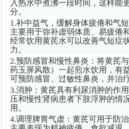
入热水中煮沸一段时间，这样能
分。
1.补中益气，缓解身体疲倦和气
主要用于弥补虚弱体质、易疲倦
经常饮用黄芪水可以改善气短症
力。
2.预防感冒和慢性鼻炎：将黄芪
药玉屏风散）一起煎水饮用，有
可预防感冒、过敏性鼻炎，并治
3.消肿：黄芪具有利尿消肿的作
压和慢性肾病患者下肢浮肿的情
用。
4.调理脾胃气虚：黄芪可用于防
主要表现为精神疲倦、食欲减退