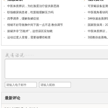
中医体质辨识，为红脸蛋治疗提供新思路
可穿戴设备监测
职场糖尿病患者，吃梨能缓解压力吗
中医视角看绿药
四季调养，缓解鱼鳞症状
3种快速改善脾
情绪不好导致胸中间下面一点不适 教你调节
国家医保局：2
拔罐并非“万能术”，这些误区应知晓
中医体质辨识，
运动过度人变瘦，需要做哪些检查
3招教你改善晚
最新评论