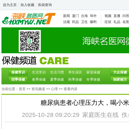
设为主页
|
加入收藏
|
疾病查询
新闻
厦门
台海
埠外
视频
直播
问
法规
药品
卫生
爆料
症状
礼品
名
保健常识
生活常识
生活习惯
养生误区
家居保健
大众保健
四季保健
春季保健
夏季保健
秋季保健
冬季保健
独家秘方
当前位置：
首页
>>
资讯频道
>>
心理
>> 查看内容
糖尿病患者心理压力大，喝小
2025-10-28 09:20:29
家庭医生在线
佚