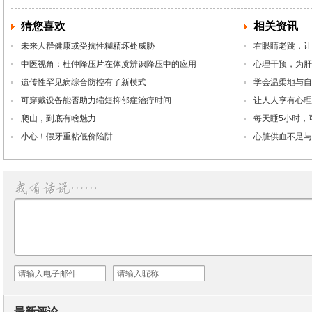
猜您喜欢
相关资讯
未来人群健康或受抗性糊精坏处威胁
右眼睛老跳，让
中医视角：杜仲降压片在体质辨识降压中的应用
心理干预，为肝
遗传性罕见病综合防控有了新模式
学会温柔地与自
可穿戴设备能否助力缩短抑郁症治疗时间
让人人享有心理
爬山，到底有啥魅力
每天睡5小时，
小心！假牙重粘低价陷阱
心脏供血不足与
最新评论