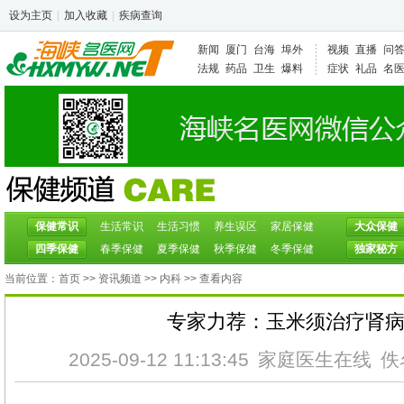
设为主页
|
加入收藏
|
疾病查询
新闻
厦门
台海
埠外
视频
直播
问
法规
药品
卫生
爆料
症状
礼品
名
保健常识
生活常识
生活习惯
养生误区
家居保健
大众保健
四季保健
春季保健
夏季保健
秋季保健
冬季保健
独家秘方
当前位置：
首页
>>
资讯频道
>>
内科
>> 查看内容
专家力荐：玉米须治疗肾
2025-09-12 11:13:45
家庭医生在线
佚