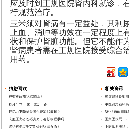
应及时到正规医院肾内科就诊，
行规范治疗。
玉米须对肾病有一定益处，其利
止血、消肿等功效在一定程度上
状和保护肾脏功能。但它不能作
肾病患者需在正规医院接受综合
用药。
猜您喜欢
相关资讯
板蓝根能预防感冒吗？
可穿戴设备监测
秋分节气 一粥一菜加一茶
中医视角看绿药
记忆力下降就是阿尔茨海默病吗？
3种快速改善脾
高血压患者吃巧克力，会影响睡眠吗
国家医保局：2
肾结石患者千万别错过这些食物！
中医体质辨识，