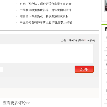
对比中西疗法，哪种更适合痰里有血患者
中医教你根据体质补锌，这些食物别错过
结合当下养生热点，解读血热症状真相
中医如何看待怀孕前出血 养生智慧大揭秘
已有
0
条评论,共有
0
人参与
查看更多评论>>