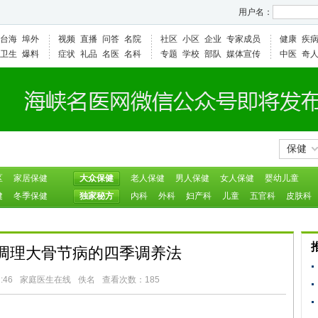
用户名：
台海
埠外
视频
直播
问答
名院
社区
小区
企业
专家成员
健康
疾
卫生
爆料
症状
礼品
名医
名科
专题
学校
部队
媒体宣传
中医
奇
保健
区
家居保健
大众保健
老人保健
男人保健
女人保健
婴幼儿童
健
冬季保健
独家秘方
内科
外科
妇产科
儿童
五官科
皮肤科
调理大骨节病的四季调养法
:46
家庭医生在线
佚名
查看次数：185