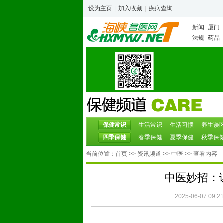
设为主页
|
加入收藏
|
疾病查询
新闻
厦门
法规
药品
保健常识
生活常识
生活习惯
养生误
四季保健
春季保健
夏季保健
秋季保
当前位置：
首页
>>
资讯频道
>>
中医
>> 查看内容
中医妙招：
2025-06-07 09:21