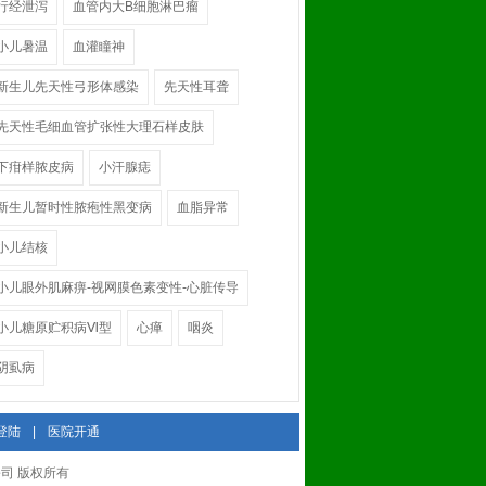
行经泄泻
血管内大B细胞淋巴瘤
小儿暑温
血灌瞳神
新生儿先天性弓形体感染
先天性耳聋
先天性毛细血管扩张性大理石样皮肤
下疳样脓皮病
小汗腺痣
新生儿暂时性脓疱性黑变病
血脂异常
小儿结核
小儿眼外肌麻痹-视网膜色素变性-心脏传导
小儿糖原贮积病Ⅵ型
心瘅
咽炎
阴虱病
登陆
|
医院开通
有限公司 版权所有