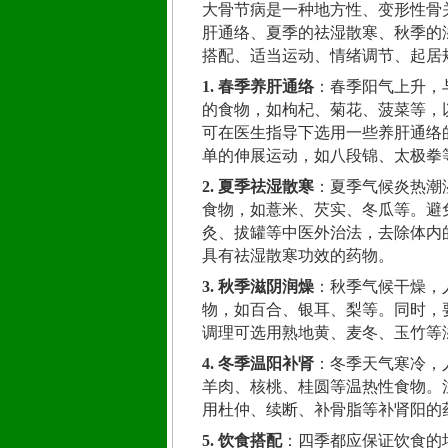
大骨节病是一种地方性、变形性骨
肝通络、夏季的祛湿散寒、秋季的
搭配、适当运动、情绪调节、起居
1. 春季养肝通络
：春季阳气上升，
的食物，如枸杞、菊花、菠菜等，
可在医生指导下选用一些养肝通络
单的伸展运动，如八段锦、太极拳
2. 夏季祛湿散寒
：夏季气候炎热潮
食物，如薏米、芡实、冬瓜等。避
灸、拔罐等中医外治法，去除体内
具有祛湿散寒功效的药物。
3. 秋季滋阴润燥
：秋季气候干燥，
物，如百合、银耳、梨等。同时，
调理可选用熟地黄、麦冬、玉竹等
4. 冬季温阳补肾
：冬季天气寒冷，
羊肉、核桃、桂圆等温热性食物。
用杜仲、续断、补骨脂等补肾阳的
5. 饮食搭配
：四季都应保证饮食的