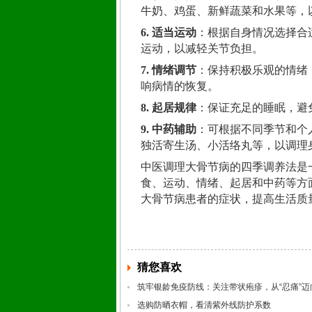
牛奶、鸡蛋、新鲜蔬菜和水果等，
6. 适当运动
：根据自身情况选择合
运动，以减轻关节负担。
7. 情绪调节
：保持积极乐观的情绪
响病情的恢复。
8. 起居规律
：保证充足的睡眠，避
9. 中药辅助
：可根据不同季节和个
独活寄生汤、小活络丸等，以调理
中医调理大骨节病的四季调养法是
食、运动、情绪、起居和中药等方
大骨节病患者的症状，提高生活质
猜您喜欢
筑牢银龄免疫防线：关注带状疱疹，从“忍痛”迈向
选购防晒衣帽，看清紫外线防护系数