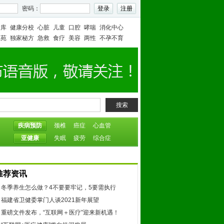
密码：
病库
健康分校
心脏
儿童
口腔
哮喘
消化中心
人苑
独家秘方
急救
食疗
美容
两性
不孕不育
搜索
疾病预防
颈椎
癌症
心血管
亚健康
失眠
疲劳
综合症
推荐资讯
冬季养生怎么做？4不要要牢记，5要需执行
福建省卫健委掌门人谈2021新年展望
重磅文件发布，“互联网＋医疗”迎来新机遇！