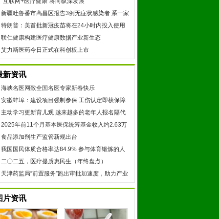
“互联网+医疗健康”将向纵深发展
新疆吐鲁番市高昌区报告3例无症状感染者 系一家
三口
特朗普：美首批新冠疫苗将在24小时内投入使用
联仁健康构建医疗健康数据产业新生态
艾力斯医药今日正式在科创板上市
最新资讯
海峡名医网致全国名医专家新春快乐
安徽蚌埠：建设项目强制参保 工伤认定即获保障
主动学习更新育儿观 越来越多的老年人报名隔代
教育课程
2025年前11个月基本医保统筹基金收入约2.63万
亿元
食品添加剂生产监管新规出台
我国国民体质合格率达84.9% 参与体育锻炼的人
群规模持续扩大
二〇二五，医疗提质惠民生（年终盘点）
天津药监局“前置服务”跑出审批加速度，助力产业
提质赋能
图片资讯