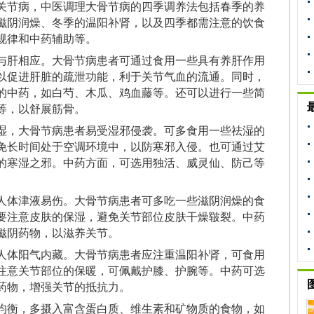
关节病，中医调理大骨节病的四季调养法包括春季的养
滋阴润燥、冬季的温阳补肾，以及四季都需注意的饮食
规律和中药辅助等。
与肝相应。大骨节病患者可通过食用一些具有养肝作用
以促进肝脏的疏泄功能，利于关节气血的流通。同时，
的中药，如白芍、木瓜、鸡血藤等。还可以进行一些简
等，以舒展筋骨。
湿，大骨节病患者易受湿邪侵袭。可多食用一些祛湿的
免长时间处于空调环境中，以防寒邪入侵。也可通过艾
的寒湿之邪。中药方面，可选用独活、威灵仙、防己等
人体津液易伤。大骨节病患者可多吃一些滋阴润燥的食
要注意皮肤的保湿，避免关节部位皮肤干燥皲裂。中药
滋阴药物，以滋养关节。
人体阳气内藏。大骨节病患者应注重温阳补肾，可食用
注意关节部位的保暖，可佩戴护膝、护腕等。中药可选
药物，增强关节的抵抗力。
均衡，多摄入富含蛋白质、维生素和矿物质的食物，如