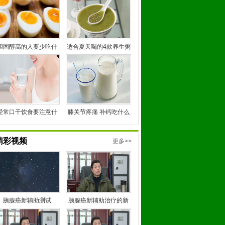
胆固醇高的人要少吃什
适合夏天喝的4款养生粥
么？
经常口干饮食要注意什
膝关节疼痛 补钙吃什么
么？
好？
精彩视频
更多>>
胰腺癌新辅助测试
胰腺癌新辅助治疗的新
进展