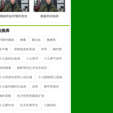
胰腺癌如何预防复发
胰腺癌的病因
疾病库
利斯特菌病
梅毒
脑出血
脑梗死
水中毒
深静脉血栓形成
失明
胸内肾
小儿急性白血病
小儿泄泻
小儿屏气发作
神经梅毒
输卵管结扎术后并发症
小儿特发性室性心动过速
小儿限制型心肌病
小儿急性髓样白血病
息积
胸导管损伤
胸内异物
先天性胆管囊状扩张
小儿脾外伤
先天性厚甲症
小肠扭转